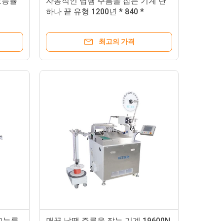
 고능률
자동적인 납땜 주름을 잡는 기계 단
하나 끝 유형 1200년 * 840 *
2000MM
최고의 가격
 고능률
맨끝 납땜 주름을 잡는 기계 19600N