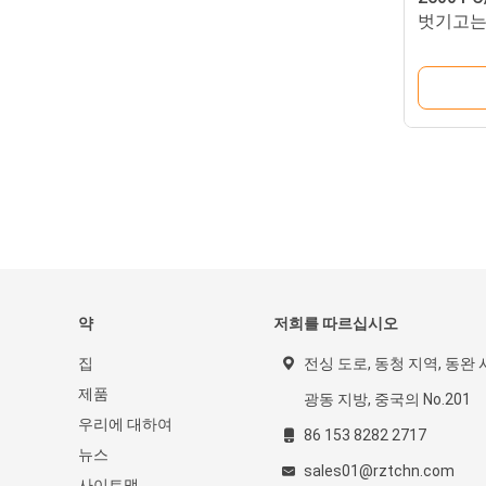
벗기고는
약
저희를 따르십시오
집
전싱 도로, 동청 지역, 동완 
제품
광동 지방, 중국의 No.201
우리에 대하여
86 153 8282 2717
뉴스
sales01@rztchn.com
사이트맵