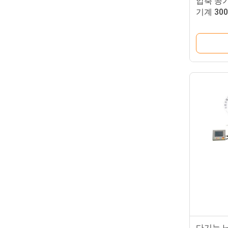
압축 공
기계 300
를 실행
다기능 납