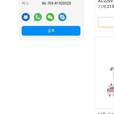
AC220
팩스:
86-769-81920520
기계 215
접촉