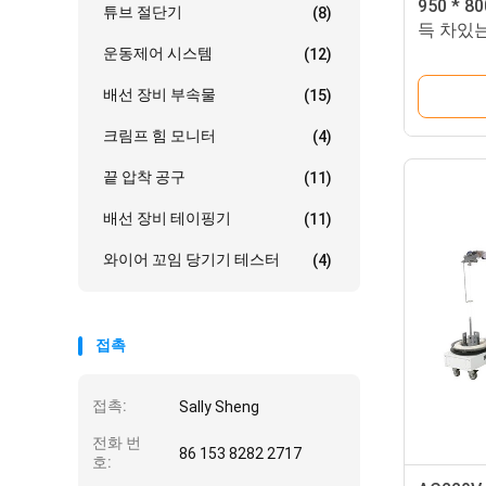
950 * 
튜브 절단기
(8)
득 차있
입히는 기
운동제어 시스템
(12)
배선 장비 부속물
(15)
크림프 힘 모니터
(4)
끝 압착 공구
(11)
배선 장비 테이핑기
(11)
와이어 꼬임 당기기 테스터
(4)
접촉
접촉:
Sally Sheng
전화 번
86 153 8282 2717
호: