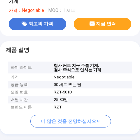
기계
가격：Negotiable
MOQ：1 세트
최고의 가격
지금 연락
제품 설명
,
철사 커트 지구 주름 기계
하이 라이트
철사 주석으로 입히는 기계
가격
Negotiable
공급 능력
30 세트 또는 달
모델 번호
RZT-501B
배달 시간
25-30일
브랜드 이름
RZT
더 많은 것을 전망하십시오