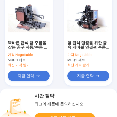
똑바른 급식 끝 주름을
옆 급식 맨끝을 위한 금
잡는 공구 자동/수동 유
속 케이블 연결관 주름
형 높은 내구성
을 잡는 공구 30/40MM
가격:
Negotiable
가격:
Negotiable
치기
MOQ:
1 세트
MOQ:
1 세트
최신 가격 받기
최신 가격 받기
지금 연락
지금 연락
시간 절약
최고의 제품에 문의하십시오.