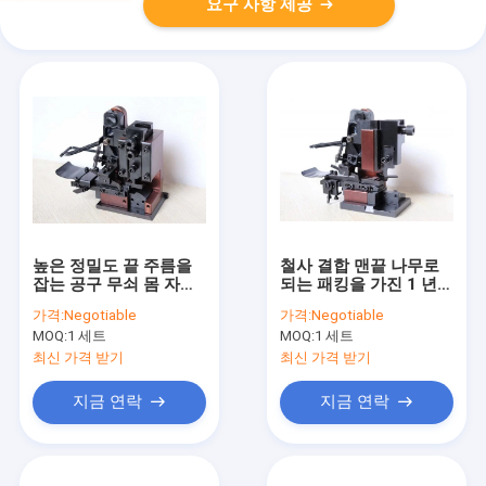
요구 사항 제공
높은 정밀도 끝 주름을
철사 결합 맨끝 나무로
잡는 공구 무쇠 몸 자동
되는 패킹을 가진 1 년
적인 유형
보장 철사 맨끝 뇌관집
가격:
Negotiable
가격:
Negotiable
게
MOQ:
1 세트
MOQ:
1 세트
최신 가격 받기
최신 가격 받기
지금 연락
지금 연락