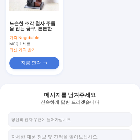
연락처
느슨한 조각 철사 주름
을 잡는 공구, 튼튼한 금
와이어 권축 기계
속 케이블 주름을 잡는
가격:
Negotiable
공구 3KG
MOQ:
1 세트
끝 권축 기계
최신 가격 받기
권축 기계를 납땜질하기
지금 연락
와이어 절단과 스트립핑 머신
와이어 공급 장치 기계
메시지를 남겨주세요
신속하게 답변 드리겠습니다
스트립 자동판매기
튜브 절단기
운동제어 시스템