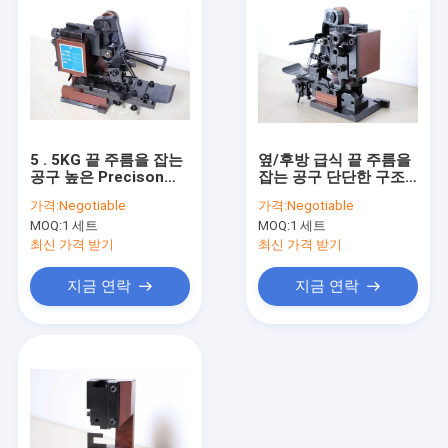
5 . 5KG 끝 주름을 잡는
옆/후방 급식 끝 주름을
공구 높은 Precison
잡는 공구 단단한 구조
30/40MM는 RZT -
보장 12 달
가격:
Negotiable
가격:
Negotiable
JA06를 칩니다
MOQ:
1 세트
MOQ:
1 세트
최신 가격 받기
최신 가격 받기
지금 연락
지금 연락
홈
상품
회사 소개