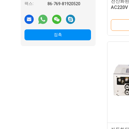
전산화된
팩스:
86-769-81920520
AC220
접촉