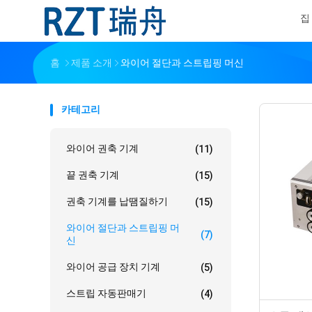
집
홈
제품 소개
와이어 절단과 스트립핑 머신
카테고리
와이어 권축 기계
(11)
끝 권축 기계
(15)
권축 기계를 납땜질하기
(15)
와이어 절단과 스트립핑 머
(7)
신
와이어 공급 장치 기계
(5)
스트립 자동판매기
(4)