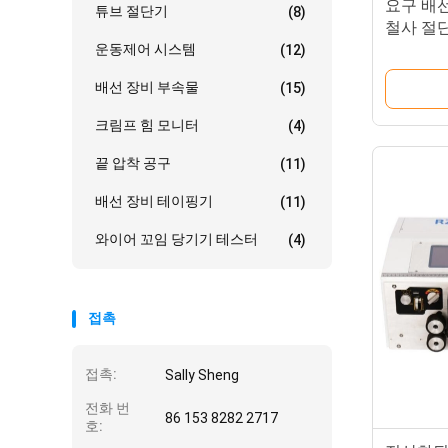
요구 배선
튜브 절단기
(8)
철사 절
운동제어 시스템
(12)
배선 장비 부속물
(15)
크림프 힘 모니터
(4)
끝 압착 공구
(11)
배선 장비 테이핑기
(11)
와이어 꼬임 당기기 테스터
(4)
접촉
접촉:
Sally Sheng
전화 번
86 153 8282 2717
호: