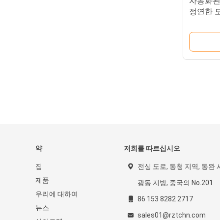
자동화된
정연한 모양
약
저희를 따르십시오
집
전싱 도로, 동청 지역, 동완 
제품
광동 지방, 중국의 No.201
우리에 대하여
86 153 8282 2717
뉴스
sales01@rztchn.com