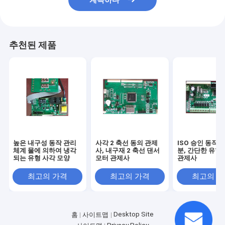
계속하다
추천된 제품
높은 내구성 동작 관리
사각 2 축선 동의 관제
ISO 승인 동작 
체계 물에 의하여 냉각
사, 내구재 2 축선 댄서
분, 간단한 유형 
되는 유형 사각 모양
모터 관제사
관제사
최고의 가격
최고의 가격
최고의 
Desktop Site
홈
사이트맵