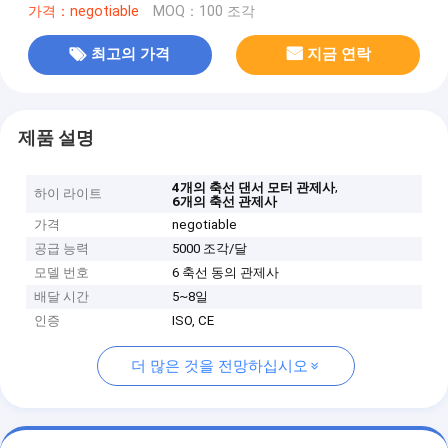
가격：negotiable
MOQ：100 조각
최고의 가격
지금 연락
제품 설명
,
4개의 축선 댄서 모터 관제사
하이 라이트
6개의 축선 관제사
가격
negotiable
공급 능력
5000 조각/달
모델 번호
6 축선 동의 관제사
배달 시간
5~8일
인증
ISO, CE
더 많은 것을 전망하십시오