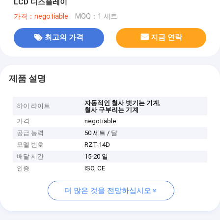
LCD 디스플레이
가격：negotiable
MOQ：1 세트
최고의 가격
지금 연락
제품 설명
,
자동적인 철사 벗기는 기계
하이 라이트
철사 구부리는 기계
가격
negotiable
공급 능력
50 세트 / 달
모델 번호
RZT-14D
배달 시간
15-20 일
인증
ISO, CE
더 많은 것을 전망하십시오