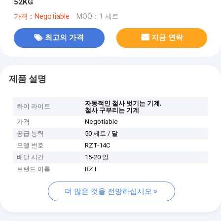
52KG
가격：Negotiable
MOQ：1 세트
최고의 가격
지금 연락
제품 설명
,
자동적인 철사 벗기는 기계
하이 라이트
철사 구부리는 기계
가격
Negotiable
공급 능력
50 세트 / 달
모델 번호
RZT-14C
배달 시간
15-20 일
브랜드 이름
RZT
더 많은 것을 전망하십시오