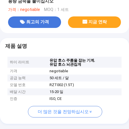
용량 금속을 붙이십시오
가격：negotiable
MOQ：1 세트
최고의 가격
지금 연락
제품 설명
,
유압 호스 주름을 잡는 기계
하이 라이트
유압 호스 뇌관집게
가격
negotiable
공급 능력
50 세트 / 달
모델 번호
RZT002 (1.5T)
배달 시간
15-20 일
인증
ISO, CE
더 많은 것을 전망하십시오