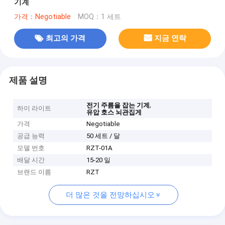
기계
가격：Negotiable
MOQ：1 세트
최고의 가격
지금 연락
제품 설명
,
전기 주름을 잡는 기계
하이 라이트
유압 호스 뇌관집게
가격
Negotiable
공급 능력
50 세트 / 달
모델 번호
RZT-01A
배달 시간
15-20 일
브랜드 이름
RZT
더 많은 것을 전망하십시오