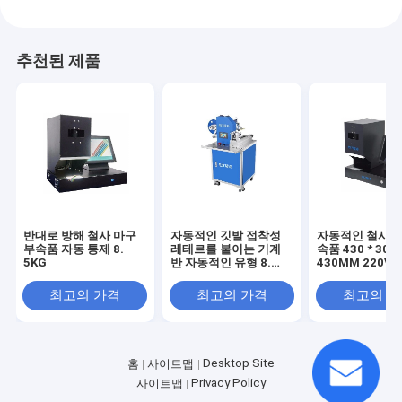
추천된 제품
반대로 방해 철사 마구
자동적인 깃발 접착성
자동적인 철사 마
부속품 자동 통제 8.
레테르를 붙이는 기계
속품 430 * 300 
5KG
반 자동적인 유형 8.
430MM 220V
5KG
50/60HZ
최고의 가격
최고의 가격
최고의 
Desktop Site
홈
사이트맵
Privacy Policy
사이트맵