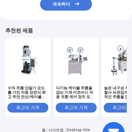
계속하다
추천된 제품
수직 주름 단말기 모드
다기능 케이블 주름을
높은 내구성 자
를 가진 자동 장전식 최
잡는 기계 미츠비시 자
철사 뇌관집게는
고 무언 전선/케이블 벗
동 귀환 제어 장치 모터
적인 주름을 잡는
기고는 및 주름을 잡는
1개 년 보장
를 금속을 붙입
기계
최고의 가격
최고의 가격
최고의 
Desktop Site
홈
사이트맵