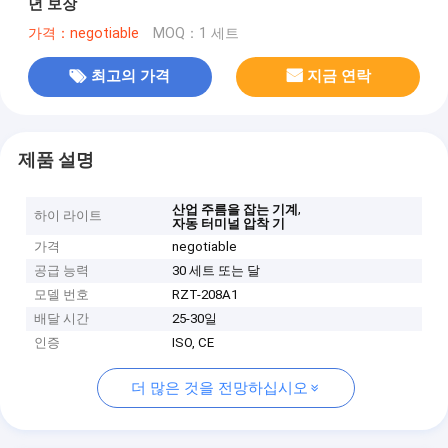
년 보장
가격：negotiable
MOQ：1 세트
최고의 가격
지금 연락
제품 설명
,
산업 주름을 잡는 기계
하이 라이트
자동 터미널 압착 기
가격
negotiable
공급 능력
30 세트 또는 달
모델 번호
RZT-208A1
배달 시간
25-30일
인증
ISO, CE
더 많은 것을 전망하십시오